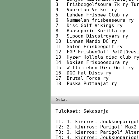
3   Frisbeegolfseura 7k ry Tur
4   Vuorelan Veikot ry        
5   Lahden Frisbee Club ry    
6   Nummelan frisbeeseura ry  
7   Disc Golf Vikings ry      
8   Raaseporin Korilla ry     
9   Sipoon Discstroyers ry    
10  Linnan Mando DG ry        
11  Salon Frisbeegolf ry      
12  FGP-FrisbeeGolf Petäjävesi
13  Hyzer Hollola disc club ry
14  Nokian Frisbeeseura ry    
15  Willimiehen Disc Golf ry  
16  DGC Fat Discs ry          
17  Brutal Force ry           
18  Puska Puttaajat ry        
Seka:
Tulokset: Sekasarja

T1: 1. kierros: Joukkueparigol
T2: 2. kierros: Parigolf Max2 
T3: 3. kierros: Parigolf Alter
T4: 4. kierros: Joukkueparigol