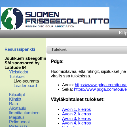
Kilp
Resurssipankki
Tulokset
Joukkuefrisbeegolfin
Pdga:
SM sponsored by
Latitude 64
Huomioitavaa, että ratingit, sijoitukset jn
Yleistiedot
virallisissa tuloksissa.
Tulokset
Live-seuranta
Avoin:
https://www.pdga.com/tour/
Leaderboard
Seka:
https://www.pdga.com/tour/
Kilpailijat
Väyläkohtaiset tulokset:
Kiintiöt
Rata
Aikataulu
Avoin 1. kierros
Ilmoittautuminen
Avoin 2. kierros
Majoitus
Avoin 3. kierros
Pelimuodot
Avoin 4. kierros
Pistelasku