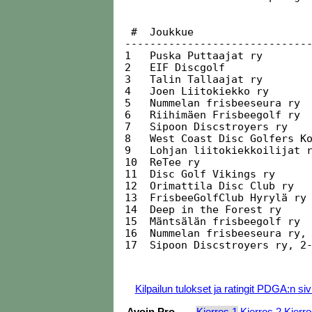
 #  Joukkue                   
------------------------------
1   Puska Puttaajat ry        
2   EIF Discgolf              
3   Talin Tallaajat ry        
4   Joen Liitokiekko ry       
5   Nummelan frisbeeseura ry  
6   Riihimäen Frisbeegolf ry  
7   Sipoon Discstroyers ry    
8   West Coast Disc Golfers Ko
9   Lohjan liitokiekkoilijat r
10  ReTee ry                  
11  Disc Golf Vikings ry      
12  Orimattila Disc Club ry   
13  FrisbeeGolfClub Hyrylä ry 
14  Deep in the Forest ry     
15  Mäntsälän frisbeegolf ry  
16  Nummelan frisbeeseura ry, 
17  Sipoon Discstroyers ry, 2-
Kilpailun tulokset ja ratingit PDGA:n sivu