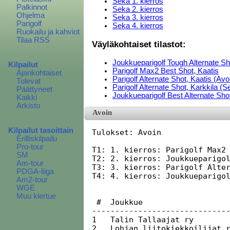
Seka 1. kierros
Palkinnot
Seka 2. kierros
Ohjelma
Seka 3. kierros
Parigolf
Seka 4. kierros
Ruokailu ja kahviot
Tilaa RSS
Väyläkohtaiset tilastot:
Joukkueparigolf Tough Alternate Sh
Kilpailut
Parigolf Max2 Best Shot, Kaatis
Ajankohtaiset
Parigolf Alternate Shot, Kaatis (Avo
Tulevat
Parigolf Alternate Shot, Karkkila (S
Päättyneet
Joukkueparigolf Best Alternate Shot
Kaikki
Arkisto
Avoin
Kilpailut tasoittain
Tulokset: Avoin

Erilliskilpailu
Pro-tour
T1: 1. kierros: Parigolf Max2 
SM
T2: 2. kierros: Joukkueparigol
Am-tour
T3: 3. kierros: Parigolf Alter
PDGA-liiga
T4: 4. kierros: Joukkueparigol
Am2-tour
WGE
Muu kiertue
 #  Joukkue                   
------------------------------
1   Talin Tallaajat ry        
2   Lohjan liitokiekkoilijat r