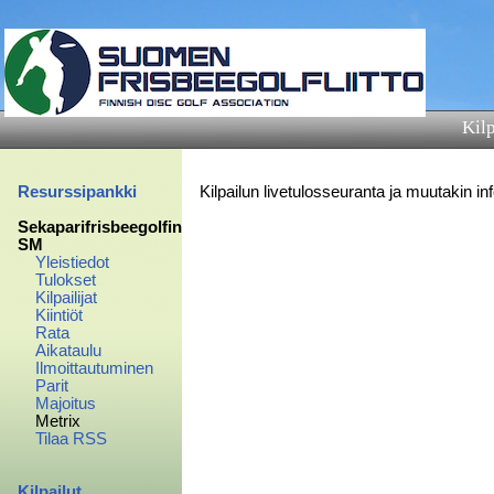
Kilp
Resurssipankki
Kilpailun livetulosseuranta ja muutakin in
Sekaparifrisbeegolfin
SM
Yleistiedot
Tulokset
Kilpailijat
Kiintiöt
Rata
Aikataulu
Ilmoittautuminen
Parit
Majoitus
Metrix
Tilaa RSS
Kilpailut