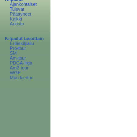
Ajankohtaiset
Tulevat
Päättyneet
Kaikki
Arkisto
Kilpailut tasoittain
Erilliskilpailu
Pro-tour
SM
Am-tour
PDGA-liiga
Am2-tour
WGE
Muu kiertue